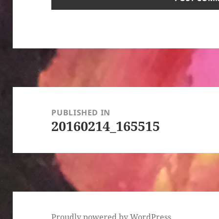
Post
navigation
PUBLISHED IN
20160214_165515
Proudly powered by WordPress